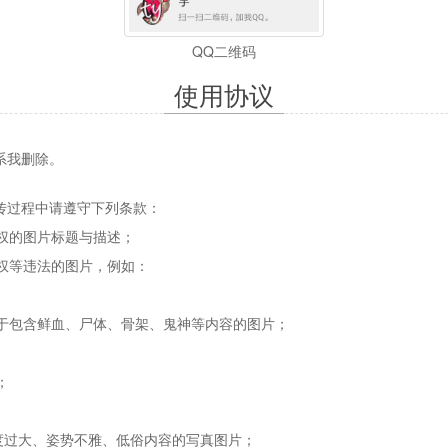
QQ二维码
使用协议
系我删除。
传过程中请遵守下列条款：
权的图片标题与描述；
权等违法的图片，例如：
于包含鲜血、尸体、骨架、鬼神等内容的图片；
；
SI"等尺度过大、姿势不雅、低俗内容的写真图片；